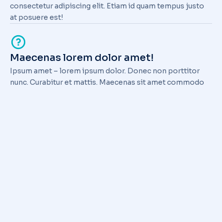
consectetur adipiscing elit. Etiam id quam tempus justo
at posuere est!
Maecenas lorem dolor amet!
Ipsum amet – lorem ipsum dolor. Donec non porttitor
nunc. Curabitur et mattis. Maecenas sit amet commodo
lorem ipsum dolor tellut!
Tellut consectetur
Lorem nulla glavrida – ante consectetur adipiscing elit.
Maecenas commodo tellut consectetur adipiscing elit.
Maecenas sit amet commodo lorem dolor amet!