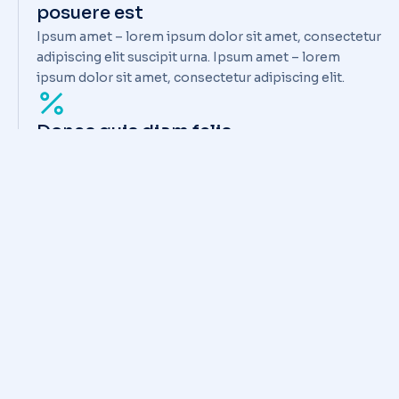
posuere est
Ipsum amet – lorem ipsum dolor sit amet, consectetur
adipiscing elit suscipit urna. Ipsum amet – lorem
ipsum dolor sit amet, consectetur adipiscing elit.
Donec quis diam felis
Lorem nulla glavrida – ante consectetur adipiscing elit.
Maecenas sit amet commodo tellut consectetur
adipiscing elit. Donec non porttitor nunc. Donec non
porttitor consectetur adipiscing elit nunc.
Maecenas sit amet commodo tellut
consectetur
Lorem nulla glavrida – ante consectetur adipiscing elit.
Maecenas sit amet commodo tellut consectetur
adipiscing elit.